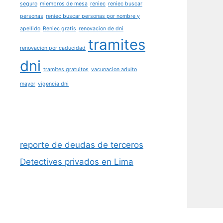
seguro
miembros de mesa
reniec
reniec buscar
personas
reniec buscar personas por nombre y
apellido
Reniec gratis
renovacion de dni
tramites
renovacion por caducidad
dni
tramites gratuitos
vacunacion adulto
mayor
vigencia dni
reporte de deudas de terceros
Detectives privados en Lima