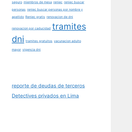
seguro
miembros de mesa
reniec
reniec buscar
personas
reniec buscar personas por nombre y
apellido
Reniec gratis
renovacion de dni
tramites
renovacion por caducidad
dni
tramites gratuitos
vacunacion adulto
mayor
vigencia dni
reporte de deudas de terceros
Detectives privados en Lima